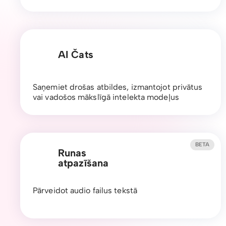
AI Čats
Saņemiet drošas atbildes, izmantojot privātus
vai vadošos mākslīgā intelekta modeļus
BETA
Runas
atpazīšana
Pārveidot audio failus tekstā