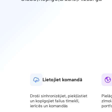
Lietojiet komandā
Droši sinhronizējiet, piekļūstiet
Pielā
un kopīgojiet failus tīmeklī,
zīmol
ierīcēs un komandās
portfo