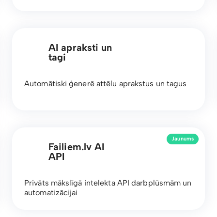
AI apraksti un
tagi
Automātiski ģenerē attēlu aprakstus un tagus
Jaunums
Failiem.lv AI
API
Privāts mākslīgā intelekta API darbplūsmām un
automatizācijai