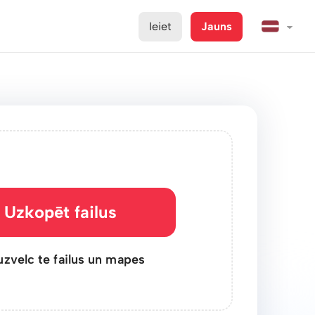
Ieiet
Jauns
Uzkopēt failus
uzvelc te failus un mapes