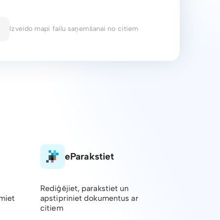
Izveido mapi failu saņemšanai no citiem
eParakstiet
Rediģējiet, parakstiet un
emiet
apstipriniet dokumentus ar
citiem