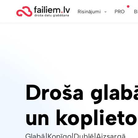
Risinājumi
PRO
B
Droša glab
un kopliet
Glabā
|
Kopīgo
|
Dublē
|
Aizsargā