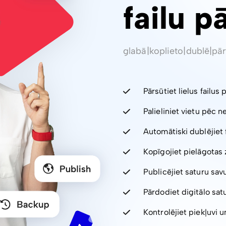
failu p
glabā
|
koplieto
|
dublē
|
pār
Pārsūtiet lielus failus 
Palieliniet vietu pēc 
Automātiski dublējiet 
Kopīgojiet pielāgotas 
Publicējiet saturu sav
Pārdodiet digitālo sa
Kontrolējiet piekļuvi un