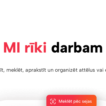
MI rīki
darbam
īt, meklēt, aprakstīt un organizēt attēlus v