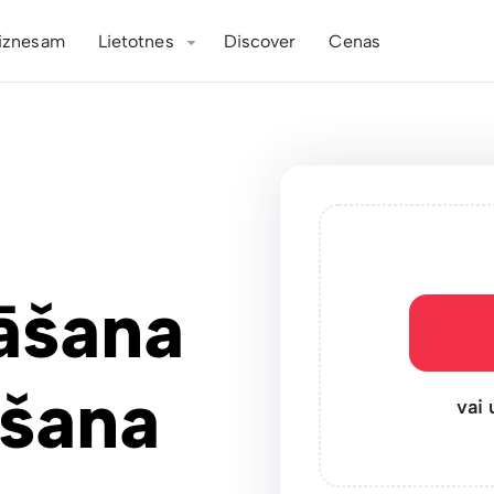
iznesam
Lietotnes
Discover
Cenas
āšana
ošana
vai 