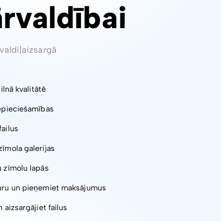
ārvaldībai
valdi
|
aizsargā
pilnā kvalitātē
nepieciešamības
failus
zīmola galerijas
u zīmolu lapās
turu un pieņemiet maksājumus
 aizsargājiet failus