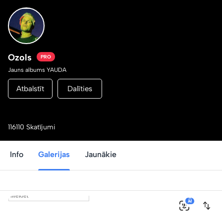
Ozols
PRO
Jauns albums YAUDA
Atbalstīt
Dalīties
116110 Skatījumi
Info
Galerijas
Jaunākie
0
AI