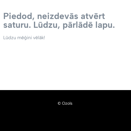
Piedod, neizdevās atvērt
saturu. Lūdzu, pārlādē lapu.
Lūdzu mēģini vēlāk!
© Ozols